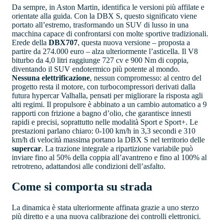
Da sempre, in Aston Martin, identifica le versioni più affilate e
orientate alla guida. Con la DBX S, questo significato viene
portato all’estremo, trasformando un SUV di lusso in una
macchina capace di confrontarsi con molte sportive tradizionali.
Erede della
DBX707
, questa nuova versione – proposta a
partire da 274.000 euro – alza ulteriormente l’asticella. Il V8
biturbo da 4,0 litri raggiunge 727 cv e 900 Nm di coppia,
diventando il SUV endotermico più potente al mondo.
Nessuna elettrificazione
, nessun compromesso: al centro del
progetto resta il motore, con turbocompressori derivati dalla
futura hypercar Valhalla, pensati per migliorare la risposta agli
alti regimi. Il propulsore è abbinato a un cambio automatico a 9
rapporti con frizione a bagno d’olio, che garantisce innesti
rapidi e precisi, soprattutto nelle modalità Sport e Sport+. Le
prestazioni parlano chiaro: 0-100 km/h in 3,3 secondi e 310
km/h di velocità massima portano la DBX S nel territorio delle
supercar
. La trazione integrale a ripartizione variabile può
inviare fino al 50% della coppia all’avantreno e fino al 100% al
retrotreno, adattandosi alle condizioni dell’asfalto.
Come si comporta su strada
La dinamica è stata ulteriormente affinata grazie a uno sterzo
più diretto e a una nuova calibrazione dei controlli elettronici.