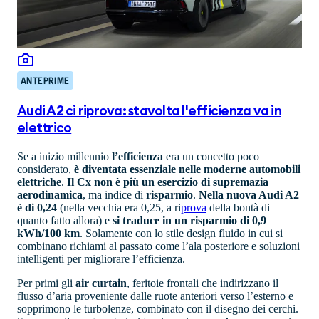
ANTEPRIME
Audi A2 ci riprova: stavolta l'efficienza va in
elettrico
Se a inizio millennio
l’efficienza
era un concetto poco
considerato,
è diventata essenziale nelle moderne automobili
elettriche
.
Il Cx non è più un esercizio di supremazia
aerodinamica
, ma indice di
risparmio
.
Nella nuova Audi A2
è di 0,24
(nella vecchia era 0,25, a ri
prova
della bontà di
quanto fatto allora) e
si traduce in un risparmio di 0,9
kWh/100 km
. Solamente con lo stile design fluido in cui si
combinano richiami al passato come l’ala posteriore e soluzioni
intelligenti per migliorare l’efficienza.
Per primi gli
air curtain
, feritoie frontali che indirizzano il
flusso d’aria proveniente dalle ruote anteriori verso l’esterno e
sopprimono le turbolenze, combinato con il disegno dei cerchi.