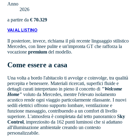
Anno
2026
a partire da
€ 70.329
VAI AL LISTINO
Il posteriore, invece, richiama il più recente linguaggio stilistico
Mercedes, con linee pulite e un'impronta GT che rafforza la
vocazione
premium
del modello.
Come essere a casa
Una volta a bordo l'abitacolo ti avvolge e coinvolge, tra qualità
percepita e benessere. Materiali ricercati, superfici fluide e
dettagli curati interpretano in pieno il concetto di
"Welcome
Home"
voluto da Mercedes, mentre l'elevato isolamento
acustico rende ogni viaggio particolarmente rilassante. I nuovi
sedili elettrici offrono supporto lombare, ventilazione e
funzione massaggio, contribuendo a un comfort di livello
superiore. L'atmosfera è completata dal tetto panoramico
Sky
Control
, impreziosito da 162 punti luminosi che si adattano
all'illuminazione ambientale creando un contesto
personalizzabile.