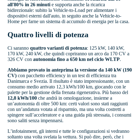
all'80% in 26 minuti
e supporta anche la ricarica
bidirezionale: subito la Vehicle-to-Load per alimentare i
dispositivi esterni dall'auto, in seguito anche la Vehicle-to-
Home per farne un sistema di accumulo di energia per la casa.
Quattro livelli di potenza
Ci saranno
quattro varianti di potenza
: 125 kW, 140 kW,
170 kW, 240 kW, che quindi copriranno un arco da 170 CV a
326 CV con
autonomia fino a 650 km nel ciclo WLTP
.
Abbiamo provato in anteprima la versione da 140 kW (190
CV)
con pacchetto efficiency in un test di efficienza tra
Danimarca e Svezia. Il risultato è stato impressionante, con un
consumo medio arrivato 12,3 kWh/100 km, giocando con le
palette per la gestione della frenata rigenerativa. Più basso del
12,8 kWh/100
che andrà in omologazione, insieme a
un’autonomia di oltre 500 km: certi valori sono stati raggiunti
con un’andatura votata al risparmio, ma una volta costretti a
spingere sull’acceleratore e a una guida più stressata, i consumi
sono saliti senza impennarsi.
L’infotainment, gli interni e tutte le configurazioni si vedranno
soltanto una volta svelata la vettura. Si può dire, però, che i