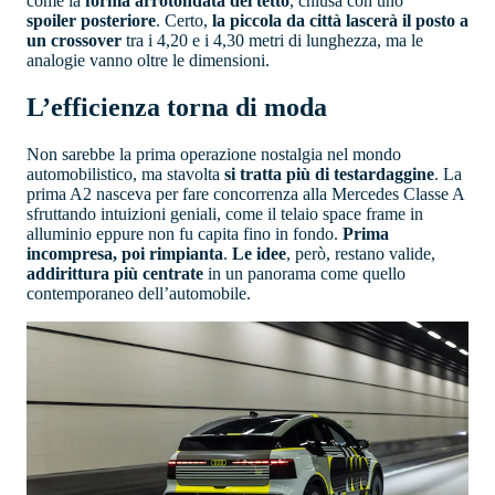
come la
forma arrotondata del tetto
, chiusa con uno
spoiler posteriore
. Certo,
la piccola da città lascerà il posto a
un crossover
tra i 4,20 e i 4,30 metri di lunghezza, ma le
analogie vanno oltre le dimensioni.
L’efficienza torna di moda
Non sarebbe la prima operazione nostalgia nel mondo
automobilistico, ma stavolta
si tratta più di testardaggine
. La
prima A2 nasceva per fare concorrenza alla Mercedes Classe A
sfruttando intuizioni geniali, come il telaio space frame in
alluminio eppure non fu capita fino in fondo.
Prima
incompresa, poi rimpianta
.
Le idee
, però, restano valide,
addirittura più centrate
in un panorama come quello
contemporaneo dell’automobile.