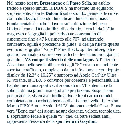
Nel nostro test tra
Bressanone
e il
Passo Sella
, su asfalto
freddo e spesso umido, la DBX S ha mostrato un equilibrio
sorprendente. Con le
Dolomiti
sullo sfondo, pennella le curve
con naturalezza, facendo dimenticare dimensioni e massa.
Fondamentale è anche il lavoro sulla riduzione del peso.
Optional come il tetto in fibra di carbonio, i cerchi da 23” in
magnesio e la griglia in policarbonato consentono di
risparmiare fino a 47 kg rispetto alla 707, migliorando
baricentro, agilità e precisione di guida. Il design riflette questa
evoluzione: griglia “Vaned” Pure Black, splitter ridisegnati e
quattro terminali di scarico verticali che diventano protagonisti
quando il
V8 rompe il silenzio delle montagne.
All’interno,
Alcantara, pelle semianilina e dettagli “S” creano un ambiente
sportivo e raffinato, completato da un infotainment con doppio
display da 12,3” e 10,25” e supporto ad Apple CarPlay Ultra.
Al volante, la DBX S convince per coerenza e personalità. Ha
l’attitudine di una sportiva, il suono di un V8 autentico e la
solidità di una gran turismo ad alte prestazioni. Sospensioni
pneumatiche, sistema antirollio attivo e freni carboceramici
completano un pacchetto tecnico di altissimo livello. La Aston
Martin DBX S non è solo il SUV più potente della Casa. È una
vera “Bond car” dei giorni nostri: elegante, veloce, tecnologica.
E soprattutto fedele a quella “S” che, da oltre settant’anni,
rappresenta l’essenza della
sportività di Gaydon.