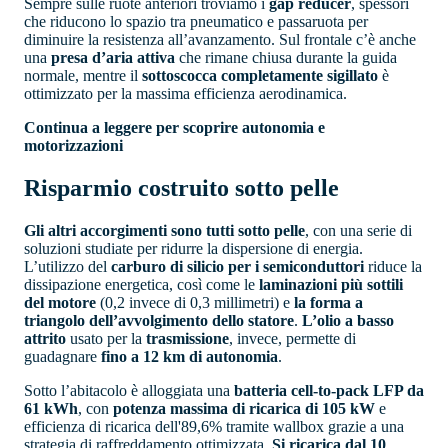
Sempre sulle ruote anteriori troviamo i
gap reducer
, spessori
che riducono lo spazio tra pneumatico e passaruota per
diminuire la resistenza all’avanzamento. Sul frontale c’è anche
una
presa d’aria attiva
che rimane chiusa durante la guida
normale, mentre il
sottoscocca completamente sigillato
è
ottimizzato per la massima efficienza aerodinamica.
Continua a leggere per scoprire autonomia e
motorizzazioni
Risparmio costruito sotto pelle
Gli altri accorgimenti sono tutti sotto pelle
, con una serie di
soluzioni studiate per ridurre la dispersione di energia.
L’utilizzo del
carburo di silicio per i semiconduttori
riduce la
dissipazione energetica, così come le
laminazioni più sottili
del motore
(0,2 invece di 0,3 millimetri) e
la forma a
triangolo dell’avvolgimento dello statore
.
L’olio a basso
attrito
usato per la
trasmissione
, invece, permette di
guadagnare
fino a 12 km di autonomia
.
Sotto l’abitacolo è alloggiata una
batteria cell-to-pack LFP da
61 kWh
, con
potenza massima di ricarica di 105 kW
e
efficienza di ricarica dell'89,6% tramite wallbox grazie a una
strategia di raffreddamento ottimizzata.
Si ricarica dal 10