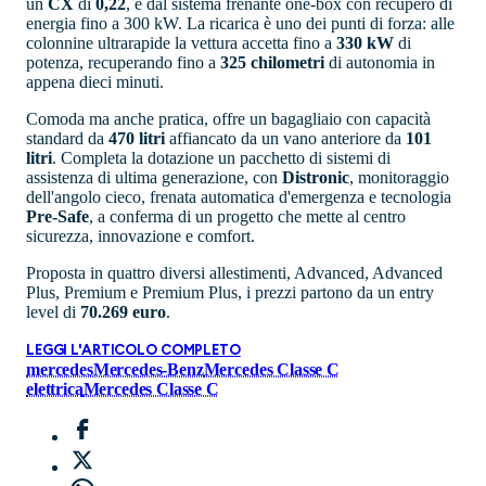
un
CX
di
0,22
, e dal sistema frenante one-box con recupero di
energia fino a 300 kW. La ricarica è uno dei punti di forza: alle
colonnine ultrarapide la vettura accetta fino a
330 kW
di
potenza, recuperando fino a
325 chilometri
di autonomia in
appena dieci minuti.
Comoda ma anche pratica, offre un bagagliaio con capacità
standard da
470 litri
affiancato da un vano anteriore da
101
litri
. Completa la dotazione un pacchetto di sistemi di
assistenza di ultima generazione, con
Distronic
, monitoraggio
dell'angolo cieco, frenata automatica d'emergenza e tecnologia
Pre-Safe
, a conferma di un progetto che mette al centro
sicurezza, innovazione e comfort.
Proposta in quattro diversi allestimenti, Advanced, Advanced
Plus, Premium e Premium Plus, i prezzi partono da un entry
level di
70.269 euro
.
LEGGI L'ARTICOLO COMPLETO
mercedes
Mercedes-Benz
Mercedes Classe C
elettrica
Mercedes Classe C