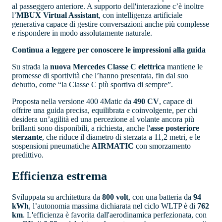
al passeggero anteriore. A supporto dell'interazione c’è inoltre
l’
MBUX Virtual Assistant
, con intelligenza artificiale
generativa capace di gestire conversazioni anche più complesse
e rispondere in modo assolutamente naturale.
Continua a leggere per conoscere le impressioni alla guida
Su strada la
nuova Mercedes Classe C elettrica
mantiene le
promesse di sportività che l’hanno presentata, fin dal suo
debutto, come “la Classe C più sportiva di sempre”.
Proposta nella versione 400 4Matic da
490 CV
, capace di
offrire una guida precisa, equilibrata e coinvolgente, per chi
desidera un’agilità ed una percezione al volante ancora più
brillanti sono disponibili, a richiesta, anche l'
asse posteriore
sterzante
, che riduce il diametro di sterzata a 11,2 metri, e le
sospensioni pneumatiche
AIRMATIC
con smorzamento
predittivo.
Efficienza estrema
Sviluppata su architettura da
800 volt
, con una batteria da
94
kWh
, l’autonomia massima dichiarata nel ciclo WLTP è di
762
km
. L'efficienza è favorita dall'aerodinamica perfezionata, con