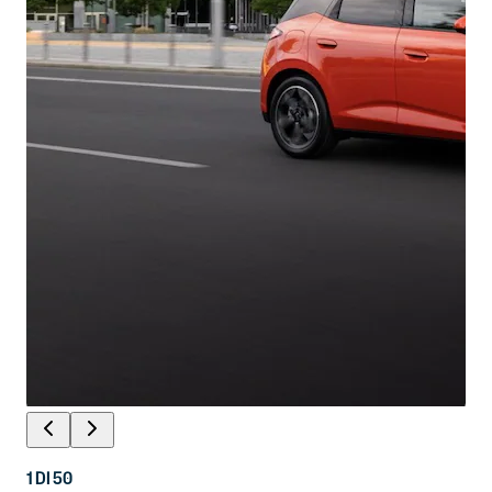
1
DI
50