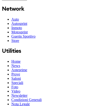
Network
Auto
Autosprint
Inmoto
Motosprint
Guerin Sportivo
Store
Utilities
Home
News
Anteprime
Prove
Saloni
Speciali
Foto
Video
Newsletter
Condizioni Generali
Nota Legale