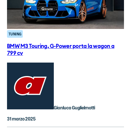
TUNING
BMW M3 Touring, G-Power porta la wagon a
799 cv
Gianluca Guglielmotti
31 marzo 2025