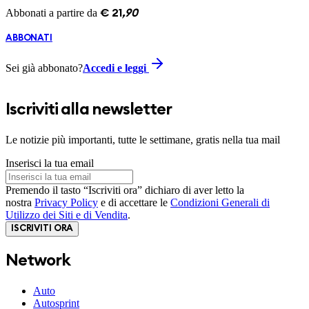
Abbonati a partire da
€
21
,
90
ABBONATI
Sei già abbonato?
Accedi e leggi
Iscriviti alla newsletter
Le notizie più importanti, tutte le settimane, gratis nella tua mail
Inserisci la tua email
Premendo il tasto “Iscriviti ora” dichiaro di aver letto la
nostra
Privacy Policy
e di accettare le
Condizioni Generali di
Utilizzo dei Siti e di Vendita
.
ISCRIVITI ORA
Network
Auto
Autosprint