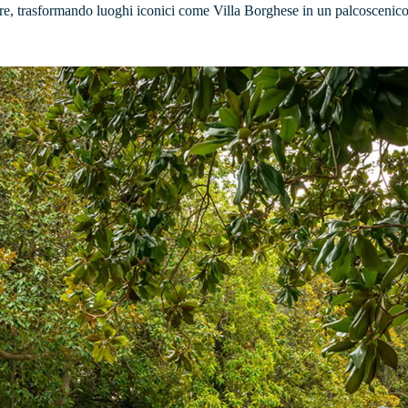
e, trasformando luoghi iconici come Villa Borghese in un palcoscenico pe