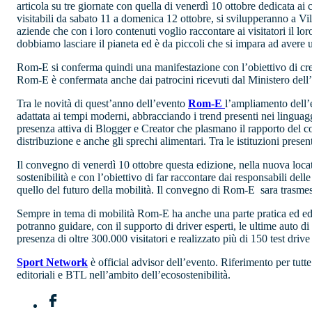
articola su tre giornate con quella di venerdì 10 ottobre dedicata ai
visitabili da sabato 11 a domenica 12 ottobre, si svilupperanno a Vi
aziende che con i loro contenuti voglio raccontare ai visitatori il l
dobbiamo lasciare il pianeta ed è da piccoli che si impara ad avere 
Rom-E si conferma quindi una manifestazione con l’obiettivo di crear
Rom-E è confermata anche dai patrocini ricevuti dal Ministero dell’
Tra le novità di quest’anno dell’evento
Rom-E
l’ampliamento dell’e
adattata ai tempi moderni, abbracciando i trend presenti nei linguag
presenza attiva di Blogger e Creator che plasmano il rapporto del c
distribuzione e anche gli sprechi alimentari. Tra le istituzioni pres
Il convegno di venerdì 10 ottobre questa edizione, nella nuova locati
sostenibilità e con l’obiettivo di far raccontare dai responsabili delle
quello del futuro della mobilità. Il convegno di Rom-E sara trasmes
Sempre in tema di mobilità Rom-E ha anche una parte pratica ed educa
potranno guidare, con il supporto di driver esperti, le ultime auto
presenza di oltre 300.000 visitatori e realizzato più di 150 test drive
Sport Network
è official advisor dell’evento. Riferimento per tutt
editoriali e BTL nell’ambito dell’ecosostenibilità.