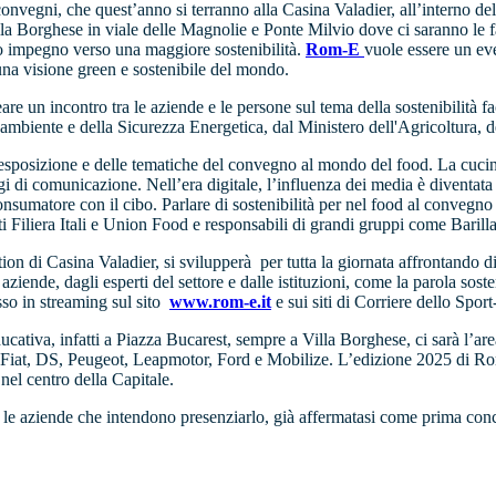
 convegni, che quest’anno si terranno alla Casina Valadier, all’interno de
lla Borghese in viale delle Magnolie e Ponte Milvio dove ci saranno le f
oro impegno verso una maggiore sostenibilità.
Rom-E
vuole essere un eve
una visione green e sostenibile del mondo.
e un incontro tra le aziende e le persone sul tema della sostenibilità 
ambiente e della Sicurezza Energetica, dal Ministero dell'Agricoltura, 
sposizione e delle tematiche del convegno al mondo del food. La cucina, 
gi di comunicazione. Nell’era digitale, l’influenza dei media è diventata
onsumatore con il cibo. Parlare di sostenibilità per nel food al conveg
enti Filiera Itali e Union Food e responsabili di grandi gruppi come Bari
on di Casina Valadier, si svilupperà per tutta la giornata affrontando di
 aziende, dagli esperti del settore e dalle istituzioni, come la parola soste
so in streaming sul sito
www.rom-e.it
e sui siti di Corriere dello Sport
tiva, infatti a Piazza Bucarest, sempre a Villa Borghese, ci sarà l’area 
 di Fiat, DS, Peugeot, Leapmotor, Ford e Mobilize. L’edizione 2025 di Ro
 nel centro della Capitale.
e le aziende che intendono presenziarlo, già affermatasi come prima conc