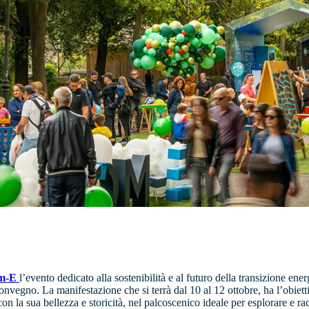
m-E
l’evento dedicato alla sostenibilità e al futuro della transizione ener
onvegno. La manifestazione che si terrà dal 10 al 12 ottobre, ha l’obiet
 con la sua bellezza e storicità, nel palcoscenico ideale per esplorare e