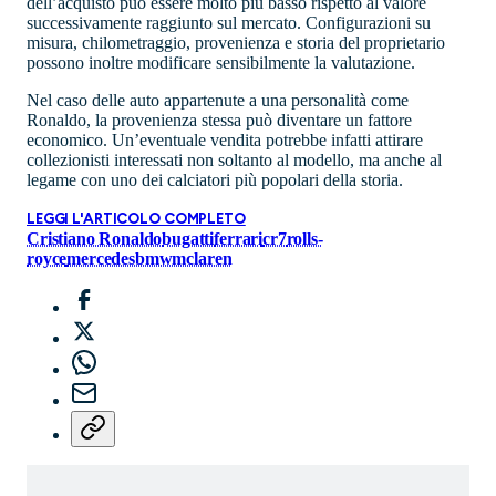
dell’acquisto può essere molto più basso rispetto al valore
successivamente raggiunto sul mercato. Configurazioni su
misura, chilometraggio, provenienza e storia del proprietario
possono inoltre modificare sensibilmente la valutazione.
Nel caso delle auto appartenute a una personalità come
Ronaldo, la provenienza stessa può diventare un fattore
economico. Un’eventuale vendita potrebbe infatti attirare
collezionisti interessati non soltanto al modello, ma anche al
legame con uno dei calciatori più popolari della storia.
LEGGI L'ARTICOLO COMPLETO
Cristiano Ronaldo
bugatti
ferrari
cr7
rolls-
royce
mercedes
bmw
mclaren