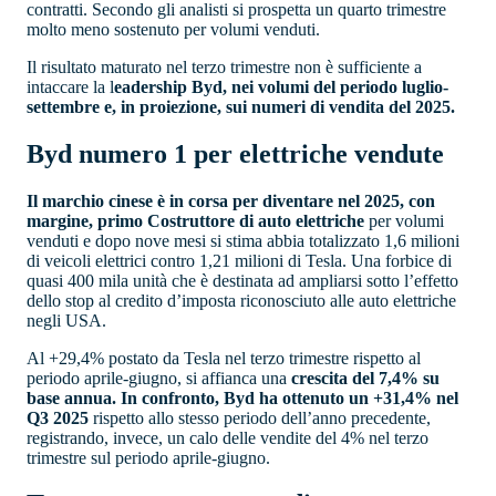
contratti. Secondo gli analisti si prospetta un quarto trimestre
molto meno sostenuto per volumi venduti.
Il risultato maturato nel terzo trimestre non è sufficiente a
intaccare la l
eadership Byd, nei volumi del periodo luglio-
settembre e, in proiezione, sui numeri di vendita del 2025.
Byd numero 1 per elettriche vendute
Il marchio cinese è in corsa per diventare nel 2025, con
margine, primo Costruttore di auto elettriche
per volumi
venduti e dopo nove mesi si stima abbia totalizzato 1,6 milioni
di veicoli elettrici contro 1,21 milioni di Tesla. Una forbice di
quasi 400 mila unità che è destinata ad ampliarsi sotto l’effetto
dello stop al credito d’imposta riconosciuto alle auto elettriche
negli USA.
Al +29,4% postato da Tesla nel terzo trimestre rispetto al
periodo aprile-giugno, si affianca una
crescita del 7,4% su
base annua. In confronto, Byd ha ottenuto un +31,4% nel
Q3 2025
rispetto allo stesso periodo dell’anno precedente,
registrando, invece, un calo delle vendite del 4% nel terzo
trimestre sul periodo aprile-giugno.