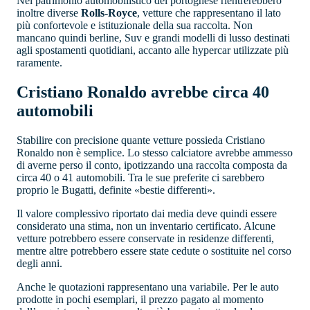
Nel patrimonio automobilistico del portoghese rientrerebbero
inoltre diverse
Rolls-Royce
, vetture che rappresentano il lato
più confortevole e istituzionale della sua raccolta. Non
mancano quindi berline, Suv e grandi modelli di lusso destinati
agli spostamenti quotidiani, accanto alle hypercar utilizzate più
raramente.
Cristiano Ronaldo avrebbe circa 40
automobili
Stabilire con precisione quante vetture possieda Cristiano
Ronaldo non è semplice. Lo stesso calciatore avrebbe ammesso
di averne perso il conto, ipotizzando una raccolta composta da
circa 40 o 41 automobili. Tra le sue preferite ci sarebbero
proprio le Bugatti, definite «bestie differenti».
Il valore complessivo riportato dai media deve quindi essere
considerato una stima, non un inventario certificato. Alcune
vetture potrebbero essere conservate in residenze differenti,
mentre altre potrebbero essere state cedute o sostituite nel corso
degli anni.
Anche le quotazioni rappresentano una variabile. Per le auto
prodotte in pochi esemplari, il prezzo pagato al momento