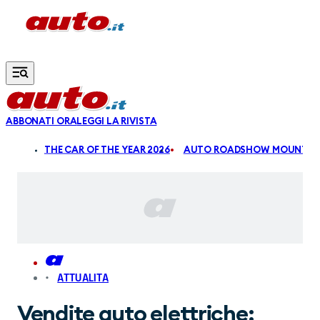
Vai al contenuto principale
ABBONATI ORA
LEGGI LA RIVISTA
ALDI
THE CAR OF THE YEAR 2026
AUTO ROADSHOW MOUNTAIN
ATTUALITA
Vendite auto elettriche: