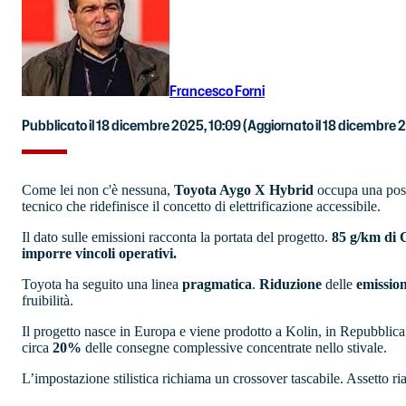
Francesco Forni
Pubblicato il 18 dicembre 2025, 10:09
(Aggiornato il 18 dicembre 
Come lei non c'è nessuna,
Toyota Aygo X Hybrid
occupa una posi
tecnico che ridefinisce il concetto di elettrificazione accessibile.
Il dato sulle emissioni racconta la portata del progetto.
85 g/km di
imporre vincoli operativi.
Toyota ha seguito una linea
pragmatica
.
Riduzione
delle
emission
fruibilità.
Il progetto nasce in Europa e viene prodotto a Kolin, in Repubblic
circa
20%
delle consegne complessive concentrate nello stivale.
L’impostazione stilistica richiama un crossover tascabile. Assetto ria