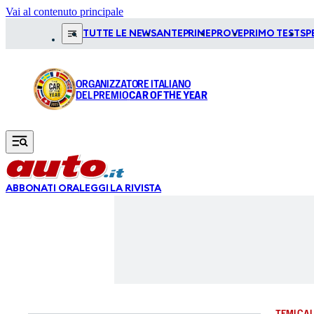
Vai al contenuto principale
TUTTE LE NEWS
ANTEPRIME
PROVE
PRIMO TEST
SP
ORGANIZZATORE ITALIANO
DEL PREMIO
CAR OF THE YEAR
ABBONATI ORA
LEGGI LA RIVISTA
TEMI CAL