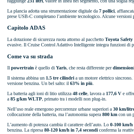
raggiunge
231 litri
, valore in linea nel segmento, con una soglia re
La plancia adotta una strumentazione digitale da
7 pollici
, affianca
prese USB-C completano l’ambiente tecnologico. Alcune versioni propo
Capitolo ADAS
La dotazione di sicurezza ruota attorno al pacchetto
Toyota Safety
evasive. Il Cruise Control Adattivo Intelligente integra funzioni di 
Come va su strada
Il
powertrain
è quello di
Yaris
, che resta differente per
dimension
Il sistema abbina un
1.5 tre cilindri
a un motore elettrico sincrono
versione benzina. Un bel salto: il
63% in più
.
La batteria agli ioni di litio utilizza
48 celle
, lavora a
177,6 V
e offr
a
85 g/km WLTP
, primato tra i modelli non plug-in.
Nell’uso reale emergono percorrenze urbane superiori a
30 km/litr
collocazione della batteria, ma l’autonomia supera
800 km
con un p
L’aumento di potenza cambia il carattere dell’auto. Lo
0-100 km/h 
benzina. La ripresa
80-120 km/h in 7,4 secondi
conferma la reattiv