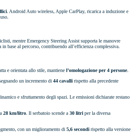
lici
. Android Auto wireless, Apple CarPlay, ricarica a induzione e
’uso.
 ciclisti, mentre Emergency Steering Assist supporta le manovre
ia in base al percorso, contribuendo all’efficienza complessiva.
a e orientata allo stile, mantiene
l’omologazione per 4 persone
.
 segnando un incremento di
44 cavalli
rispetto alla precedente
o dinamico e sfruttamento degli spazi. Le emissioni dichiarate restano
 a
28 km/litro
. Il serbatoio scende a
30 litri
per la diversa
segmento, con un miglioramento di
5,6 secondi
rispetto alla versione