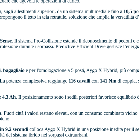
golare che agevola le operazioni di carico.
ta, sugli allestimenti superiori, da un sistema multimediale fino a
10,5 pol
ngono il tetto in tela retrattile, soluzione che amplia la versatilità d
 Sense
. Il sistema Pre-Collisione estende il riconoscimento di pedoni e
protezione durante i sorpassi. Predictive Efficient Drive gestisce l’energ
i
,
bagagliaio
e per l'omologazione a 5 posti, Aygo X Hybrid, più compatt
. La potenza complessiva raggiunge
116 cavalli
con
141 Nm
di coppia,
e
4,3 Ah
. Il posizionamento sotto i sedili posteriori favorisce equilibri
o
. Fuori città i valori restano elevati, con un consumo combinato vicino
ieno.
in 9,2 secondi
colloca Aygo X Hybrid in una posizione inedita per il 
ità del sistema ibrido nei sorpassi extraurbani.