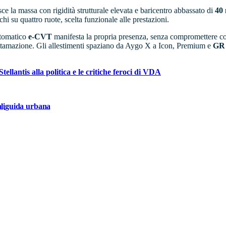
sce la massa con rigidità strutturale elevata e baricentro abbassato di
40 
chi su quattro ruote, scelta funzionale alle prestazioni.
automatico
e-CVT
manifesta la propria presenza, senza compromettere co
tamazione. Gli allestimenti spaziano da Aygo X a Icon, Premium e
GR
ellantis alla politica e le critiche feroci di VDA
li
guida urbana